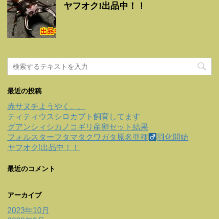
ヤフオク!出品中！！
最近の投稿
赤サヌチようやく。。
ティティウスシロカブト飼育してます
グアンシィシカノコギリ産卵セット結果
フォルスターフタマタクワガタ原名亜種
羽化開始
ヤフオク!出品中！！
最近のコメント
アーカイブ
2023年10月