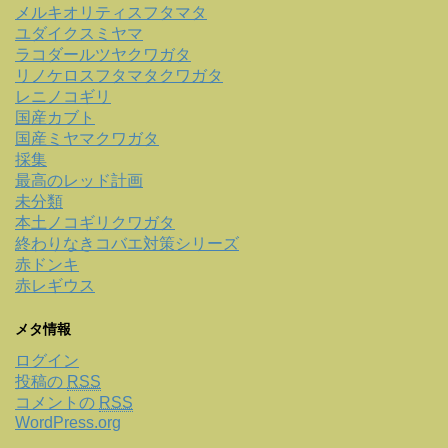
メルキオリティスフタマタ
ユダイクスミヤマ
ラコダールツヤクワガタ
リノケロスフタマタクワガタ
レニノコギリ
国産カブト
国産ミヤマクワガタ
採集
最高のレッド計画
未分類
本土ノコギリクワガタ
終わりなきコバエ対策シリーズ
赤ドンキ
赤レギウス
メタ情報
ログイン
投稿の
RSS
コメントの
RSS
WordPress.org