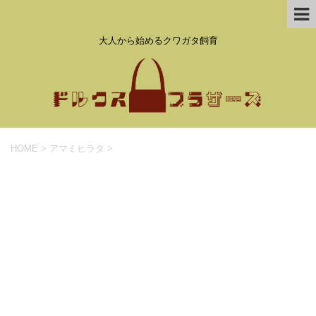
大人から始めるクワガタ飼育
HOME
>
アマミヒラタ
>