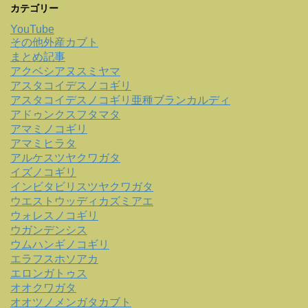
カテゴリー
YouTube
その他外産カブト
まとめ記事
アクベシアヌスミヤマ
アスタコイデスノコギリ
アスタコイデスノコギリ亜種ブランカルディ
アドゥンクスフタマタ
アマミノコギリ
アマミヒラタ
アルケスツヤクワガタ
イズノコギリ
インビタビリスツヤクワガタ
ウエストウッディカズミアエ
ウォレスノコギリ
ウガンデンシス
ウムハンギノコギリ
エラフスホソアカ
エロンガトゥス
オオクワガタ
オオツノメンガタカブト