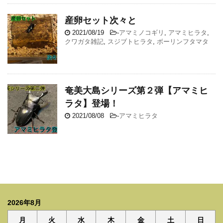
産卵セット次々と
2021/08/19
-
アマミノコギリ
,
アマミヒラタ
,
クワガタ雑記
,
スジブトヒラタ
,
ボーリンフタマタ
奄美大島シリーズ第２弾【アマミヒ
ラタ】登場！
2021/08/08
-
アマミヒラタ
2026年8月
月
火
水
木
金
土
日