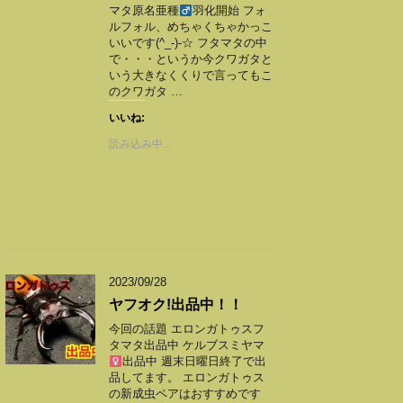
マタ原名亜種
羽化開始 フォ
ルフォル、めちゃくちゃかっこ
いいです(^_-)-☆ フタマタの中
で・・・というか今クワガタと
いう大きなくくりで言ってもこ
のクワガタ …
いいね:
読み込み中...
2023/09/28
ヤフオク!出品中！！
今回の話題 エロンガトゥスフ
タマタ出品中 ケルブスミヤマ
出品中 週末日曜日終了で出
品してます。 エロンガトゥス
の新成虫ペアはおすすめです