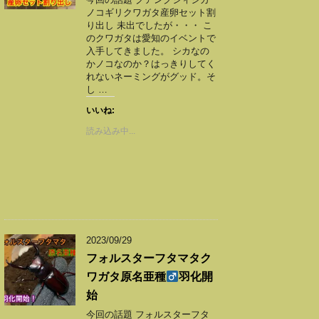
ノコギリクワガタ産卵セット割
り出し 未出でしたが・・・ こ
のクワガタは愛知のイベントで
入手してきました。 シカなの
かノコなのか？はっきりしてく
れないネーミングがグッド。そ
し …
いいね:
読み込み中...
2023/09/29
フォルスターフタマタク
ワガタ原名亜種
羽化開
始
今回の話題 フォルスターフタ