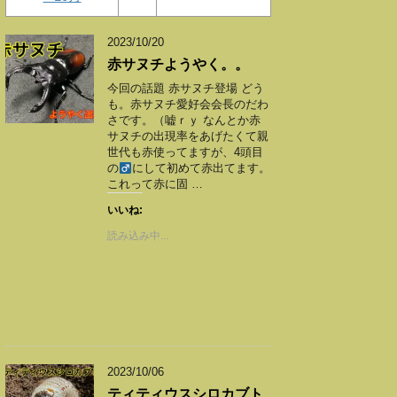
2023/10/20
赤サヌチようやく。。
今回の話題 赤サヌチ登場 どう
も。赤サヌチ愛好会会長のだわ
さです。（嘘ｒｙ なんとか赤
サヌチの出現率をあげたくて親
世代も赤使ってますが、4頭目
の
にして初めて赤出てます。
これって赤に固 …
いいね:
読み込み中...
2023/10/06
ティティウスシロカブト