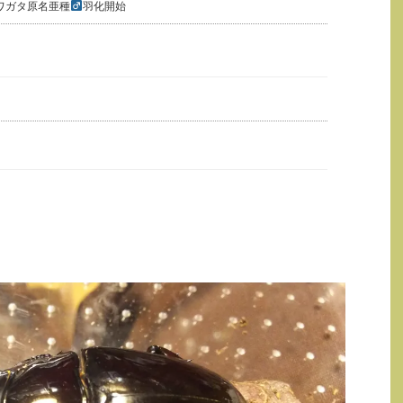
ワガタ原名亜種
羽化開始