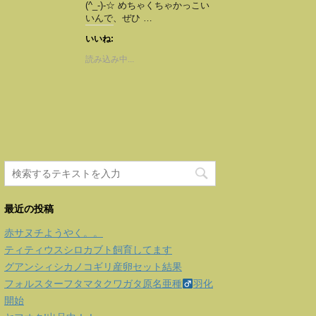
(^_-)-☆ めちゃくちゃかっこい
いんで、ぜひ …
いいね:
読み込み中...
最近の投稿
赤サヌチようやく。。
ティティウスシロカブト飼育してます
グアンシィシカノコギリ産卵セット結果
フォルスターフタマタクワガタ原名亜種
羽化
開始